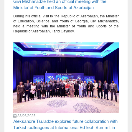
Givi Mikhanadze held an official meeting with the
Minister of Youth and Sports of Azerbaijan
During his official visit to the Republic of Azerbaijan, the Minister
of Education, Science, and Youth of Georgia, Givi Mikhanadze,
held a meeting with the Minister of Youth and Sports of the
Republic of Azerbaijan, Farid Gayibov.
23/06/2025
Aleksandre Tsuladze explores future collaboration with
Turkish colleagues at International EdTech Summit in