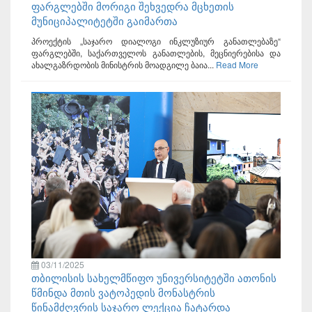
ფარგლებში მორიგი შეხვედრა მცხეთის
მუნიციპალიტეტში გაიმართა
პროექტის „საჯარო დიალოგი ინკლუზიურ განათლებაზე“
ფარგლებში, საქართველოს განათლების, მეცნიერებისა და
ახალგაზრდობის მინისტრის მოადგილე ბაია...
Read More
03/11/2025
თბილისის სახელმწიფო უნივერსიტეტში ათონის
წმინდა მთის ვატოპედის მონასტრის
წინამძღვრის საჯარო ლექცია ჩატარდა