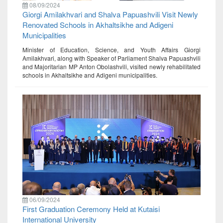
08/09/2024
Giorgi Amilakhvari and Shalva Papuashvili Visit Newly
Renovated Schools in Akhaltsikhe and Adigeni
Municipalities
Minister of Education, Science, and Youth Affairs Giorgi
Amilakhvari, along with Speaker of Parliament Shalva Papuashvili
and Majoritarian MP Anton Obolashvili, visited newly rehabilitated
schools in Akhaltsikhe and Adigeni municipalities.
06/09/2024
First Graduation Ceremony Held at Kutaisi
International University