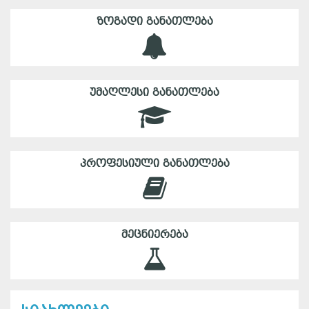
ᲖᲝᲒᲐᲓᲘ ᲒᲐᲜᲐᲗᲚᲔᲑᲐ
ᲣᲛᲐᲦᲚᲔᲡᲘ ᲒᲐᲜᲐᲗᲚᲔᲑᲐ
ᲞᲠᲝᲤᲔᲡᲘᲣᲚᲘ ᲒᲐᲜᲐᲗᲚᲔᲑᲐ
ᲛᲔᲪᲜᲘᲔᲠᲔᲑᲐ