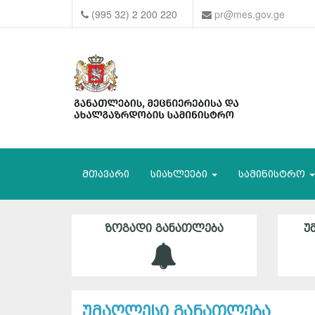
(995 32) 2 200 220
pr@mes.gov.ge
მთავარი
სიახლეები
სამინისტრო
ᲖᲝᲒᲐᲓᲘ ᲒᲐᲜᲐᲗᲚᲔᲑᲐ
Უ
უმაღლესი განათლება