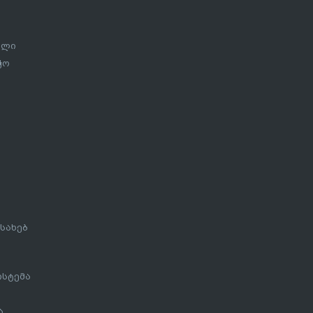
ალი
ჭო
სახებ
ისტემა
ა