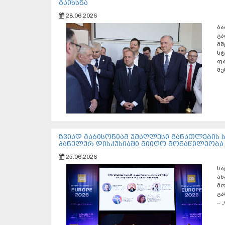
გაიხსნა
28.06.2026
ბ
გ
მ
ს
ფ
შე
ზვიად გაბისონიამ უმაღლესი განათლების
პანელურ დისკუსიაში მიიღო მონაწილეობა
25.06.2026
ს
ახ
მ
გა
– 