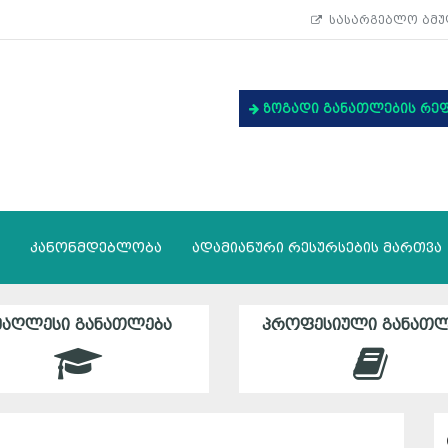
სასარგებლო ბმუ
ზოგადი განათლების რე
კანონმდებლობა
ადამიანური რესურსების მართვა
ᲛᲐᲦᲚᲔᲡᲘ ᲒᲐᲜᲐᲗᲚᲔᲑᲐ
ᲞᲠᲝᲤᲔᲡᲘᲣᲚᲘ ᲒᲐᲜᲐᲗᲚ