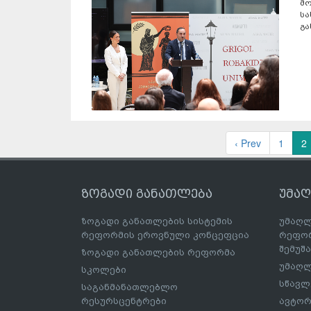
მ
ს
გა
‹ Prev
1
2
ზოგადი განათლება
უმა
ზოგადი განათლების სისტემის
უმაღლ
რეფორმის ეროვნული კონცეფცია
რეფორ
შემუშ
ზოგადი განათლების რეფორმა
უმაღლ
სკოლები
სწავლ
საგანმანათლებლო
რესურსცენტრები
ავტორ