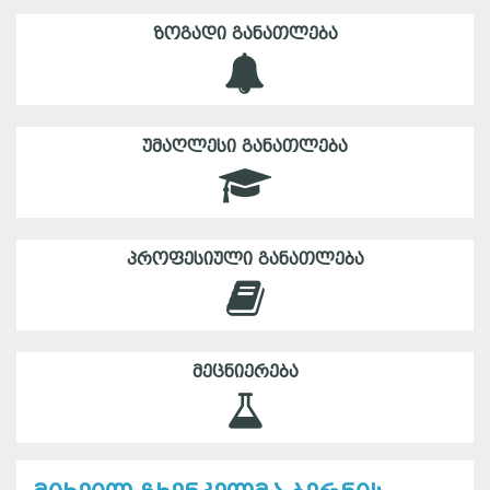
ᲖᲝᲒᲐᲓᲘ ᲒᲐᲜᲐᲗᲚᲔᲑᲐ
ᲣᲛᲐᲦᲚᲔᲡᲘ ᲒᲐᲜᲐᲗᲚᲔᲑᲐ
ᲞᲠᲝᲤᲔᲡᲘᲣᲚᲘ ᲒᲐᲜᲐᲗᲚᲔᲑᲐ
ᲛᲔᲪᲜᲘᲔᲠᲔᲑᲐ