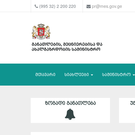
(995 32) 2 200 220
pr@mes.gov.ge
მთავარი
სიახლეები
სამინისტრო
ᲖᲝᲒᲐᲓᲘ ᲒᲐᲜᲐᲗᲚᲔᲑᲐ
Უ