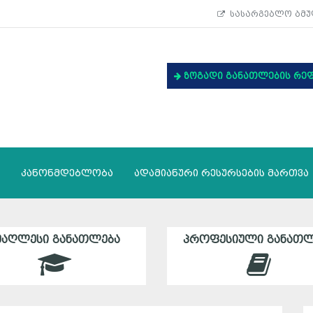
სასარგებლო ბმუ
ზოგადი განათლების რე
კანონმდებლობა
ადამიანური რესურსების მართვა
ᲛᲐᲦᲚᲔᲡᲘ ᲒᲐᲜᲐᲗᲚᲔᲑᲐ
ᲞᲠᲝᲤᲔᲡᲘᲣᲚᲘ ᲒᲐᲜᲐᲗᲚ