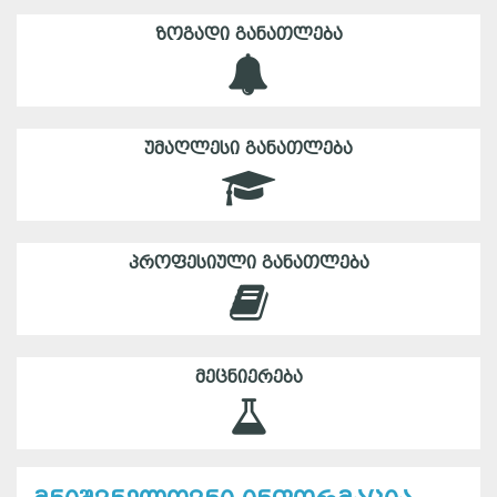
ᲖᲝᲒᲐᲓᲘ ᲒᲐᲜᲐᲗᲚᲔᲑᲐ
ᲣᲛᲐᲦᲚᲔᲡᲘ ᲒᲐᲜᲐᲗᲚᲔᲑᲐ
ᲞᲠᲝᲤᲔᲡᲘᲣᲚᲘ ᲒᲐᲜᲐᲗᲚᲔᲑᲐ
ᲛᲔᲪᲜᲘᲔᲠᲔᲑᲐ