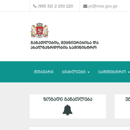
(995 32) 2 200 220
pr@mes.gov.ge
მთავარი
სიახლეები
სამინისტრო
ᲖᲝᲒᲐᲓᲘ ᲒᲐᲜᲐᲗᲚᲔᲑᲐ
Უ