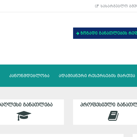
სასარგებლო ბმუ
ზოგადი განათლების რე
კანონმდებლობა
ადამიანური რესურსების მართვა
ᲛᲐᲦᲚᲔᲡᲘ ᲒᲐᲜᲐᲗᲚᲔᲑᲐ
ᲞᲠᲝᲤᲔᲡᲘᲣᲚᲘ ᲒᲐᲜᲐᲗᲚ