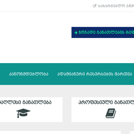
სასარგებლო ბმუ
ზოგადი განათლების რე
კანონმდებლობა
ადამიანური რესურსების მართვა
ᲛᲐᲦᲚᲔᲡᲘ ᲒᲐᲜᲐᲗᲚᲔᲑᲐ
ᲞᲠᲝᲤᲔᲡᲘᲣᲚᲘ ᲒᲐᲜᲐᲗᲚ