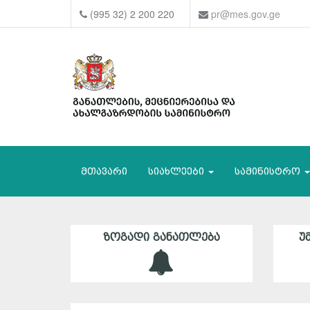
(995 32) 2 200 220
pr@mes.gov.ge
მთავარი
სიახლეები
სამინისტრო
ᲖᲝᲒᲐᲓᲘ ᲒᲐᲜᲐᲗᲚᲔᲑᲐ
Უ