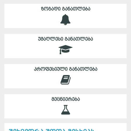
ᲖᲝᲒᲐᲓᲘ ᲒᲐᲜᲐᲗᲚᲔᲑᲐ
ᲣᲛᲐᲦᲚᲔᲡᲘ ᲒᲐᲜᲐᲗᲚᲔᲑᲐ
ᲞᲠᲝᲤᲔᲡᲘᲣᲚᲘ ᲒᲐᲜᲐᲗᲚᲔᲑᲐ
ᲛᲔᲪᲜᲘᲔᲠᲔᲑᲐ