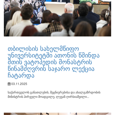
თბილისის სახელმწიფო
უნივერსიტეტში ათონის წმინდა
მთის ვატოპედის მონასტრის
წინამძღვრის საჯარო ლექცია
ჩატარდა
03.11.2025
საქართველოს განათლების, მეცნიერებისა და ახალგაზრდობის
მინისტრის პირველი მოადგილე, ლევან ღირსიაშვილი...