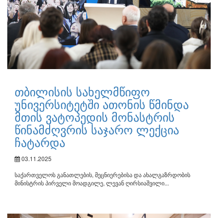
თბილისის სახელმწიფო
უნივერსიტეტში ათონის წმინდა
მთის ვატოპედის მონასტრის
წინამძღვრის საჯარო ლექცია
ჩატარდა
03.11.2025
საქართველოს განათლების, მეცნიერებისა და ახალგაზრდობის
მინისტრის პირველი მოადგილე, ლევან ღირსიაშვილი...