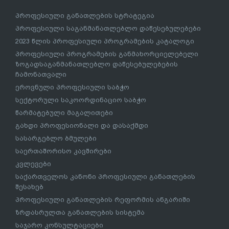
უცხო ქვეყნის მოქალაქეებისათვის/საქართველოს
მოქალაქეებისათვის ერთიანი ეროვნული
გამოცდების/საერთო სამაგისტრო გამოცდების
გავლის გარეშე სწავლის გაგრძელება
სტუდენტური ბარათი
სსიპ – საქართველოს სპორტის სახელმწიფო
უნივერსიტეტში ეროვნული გამოცდების გავლის
გარეშე ჩარიცხვა
მაღალი მიღწევების სპორტულ შეჯიბრებებში
მონაწილე სპორტსმენის საქართველოს უმაღლეს
საგანმანათლებლო დაწესებულებაში პირობითი
ჩარიცხვა
ევროსტუდნეტის ეროვნული პროექტი
პროფესიული განათლება
პროფესიული განათლების სტრატეგია
პროფესიული საგანმანათლებლო დაწესებულებები
2023 წლის პროფესიული პროგრამების კატალოგი
პროფესიული პროგრამების განმახორციელებელი