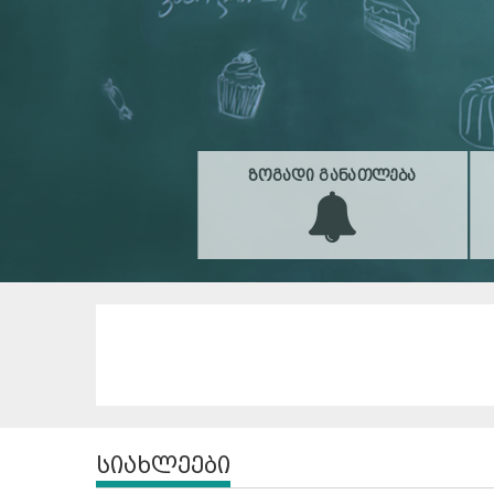
ᲖᲝᲒᲐᲓᲘ ᲒᲐᲜᲐᲗᲚᲔᲑᲐ
სიახლეები