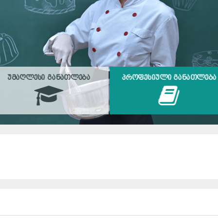
ᲣᲛᲐᲦᲚᲔᲡᲘ ᲒᲐᲜᲐᲗᲚᲔᲑᲐ
ᲞᲠᲝᲤᲔᲡᲘᲣᲚᲘ ᲒᲐᲜᲐᲗᲚᲔᲑᲐ