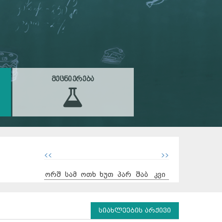
ᲛᲔᲪᲜᲘᲔᲠᲔᲑᲐ
<<
>>
ორშ
სამ
ოთხ
ხუთ
პარ
შაბ
კვი
სიახლეების არქივი