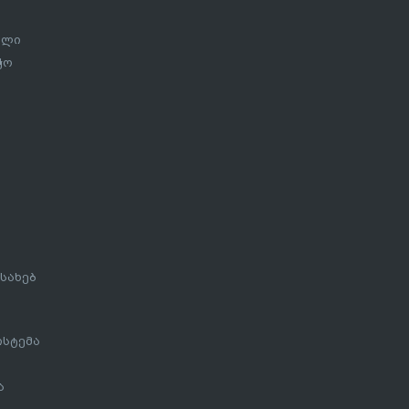
ალი
ჭო
სახებ
ისტემა
ა