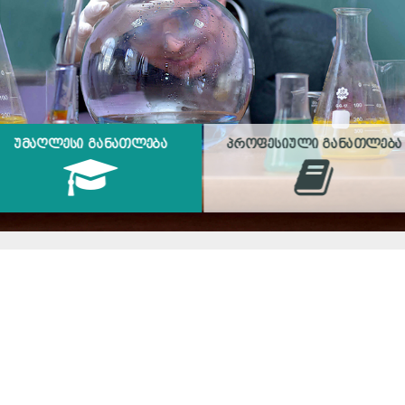
ᲣᲛᲐᲦᲚᲔᲡᲘ ᲒᲐᲜᲐᲗᲚᲔᲑᲐ
ᲞᲠᲝᲤᲔᲡᲘᲣᲚᲘ ᲒᲐᲜᲐᲗᲚᲔᲑᲐ