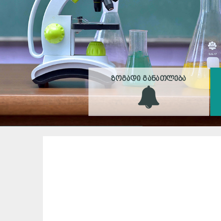
ᲖᲝᲒᲐᲓᲘ ᲒᲐᲜᲐᲗᲚᲔᲑᲐ