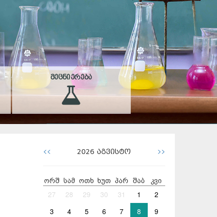
ᲛᲔᲪᲜᲘᲔᲠᲔᲑᲐ
<<
>>
2026
აგვისტო
ორშ
სამ
ოთხ
ხუთ
პარ
შაბ
კვი
27
28
29
30
31
1
2
3
4
5
6
7
8
9