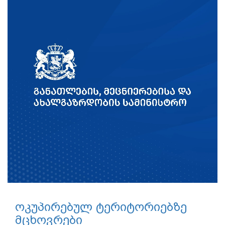
ოკუპირებულ ტერიტორიებზე
მცხოვრები