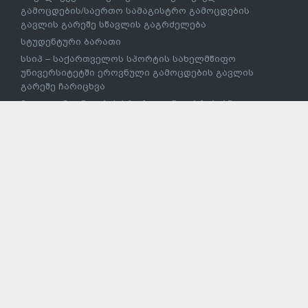
გამოცდების/საერთო სამაგისტრო გამოცდების
გავლის გარეშე სწავლის გაგრძელება
სტუდენტური ბარათი
სსიპ – საქართველოს სპორტის სახელმწიფო
უნივერსიტეტში ეროვნული გამოცდების გავლის
გარეშე ჩარიცხვა
მაღალი მიღწევების სპორტულ შეჯიბრებებში
მონაწილე სპორტსმენის საქართველოს უმაღლეს
საგანმანათლებლო დაწესებულებაში პირობითი
ჩარიცხვა
ევროსტუდნეტის ეროვნული პროექტი
პროფესიული განათლება
პროფესიული განათლების სტრატეგია
პროფესიული საგანმანათლებლო დაწესებულებები
2023 წლის პროფესიული პროგრამების კატალოგი
პროფესიული პროგრამების განმახორციელებელი
ზოგადსაგანმანათლებლო დაწესებულებების
ჩამონათვალი