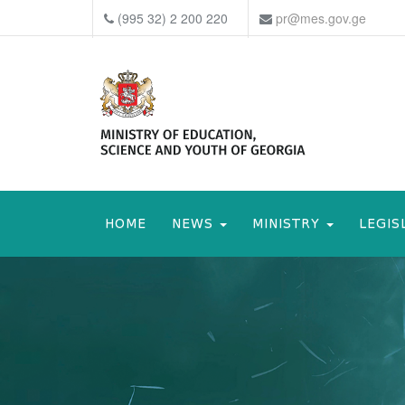
(995 32) 2 200 220
pr@mes.gov.ge
HOME
NEWS
MINISTRY
LEGIS