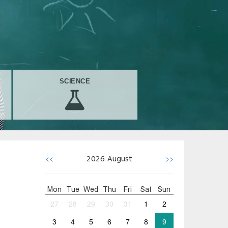
SCIENCE
<<
>>
2026
August
Mon
Tue
Wed
Thu
Fri
Sat
Sun
27
28
29
30
31
1
2
3
4
5
6
7
8
9