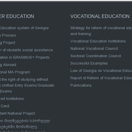
ER EDUCATION
VOCATIONAL EDUCATION
Education system of Georgia
Strategy for reform of vocational ed
and training
a Process
Vocational Education Institutions
g Project
National Vocational Council
 of students social assistance
Sectoral Coordination Council
pation in ERASMUS+ Projects
Successful Examples
ng Abroad
Law of Georgia on Vocational Educ
ional MA Program
Report of Reform of Vocational Edu
 the right of studying without
 Unified Entry Exams/Graduate
Publications
 Exams
ed Institutions
 Card
dent National Project
ი მიღწევების სპორტულ
რებებში მონაწილე