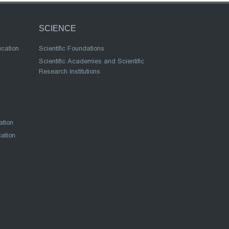
SCIENCE
ucation
Scientific Foundations
Scientific Academies and Scientific
Research Institutions
ation
cation