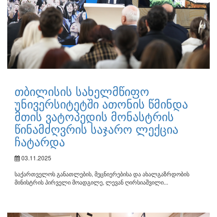
თბილისის სახელმწიფო
უნივერსიტეტში ათონის წმინდა
მთის ვატოპედის მონასტრის
წინამძღვრის საჯარო ლექცია
ჩატარდა
03.11.2025
საქართველოს განათლების, მეცნიერებისა და ახალგაზრდობის
მინისტრის პირველი მოადგილე, ლევან ღირსიაშვილი...