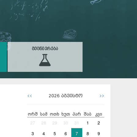
ᲛᲔᲪᲜᲘᲔᲠᲔᲑᲐ
<<
>>
2026
აგვისტო
ორშ
სამ
ოთხ
ხუთ
პარ
შაბ
კვი
27
28
29
30
31
1
2
3
4
5
6
7
8
9