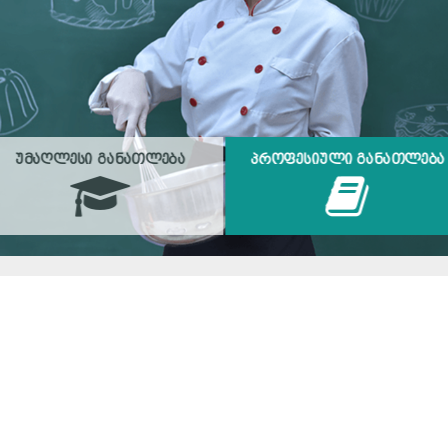
ᲣᲛᲐᲦᲚᲔᲡᲘ ᲒᲐᲜᲐᲗᲚᲔᲑᲐ
ᲞᲠᲝᲤᲔᲡᲘᲣᲚᲘ ᲒᲐᲜᲐᲗᲚᲔᲑᲐ