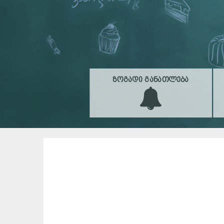
ᲖᲝᲒᲐᲓᲘ ᲒᲐᲜᲐᲗᲚᲔᲑᲐ