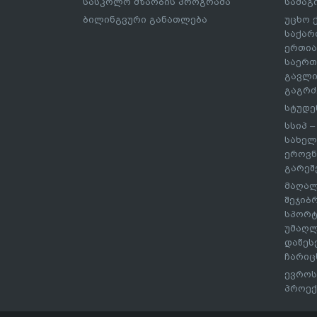
სასკოლო მზაობის პროგრამა
სამაგ
ბილინგვური განათლება
უცხო 
საქარ
ერთია
საერთ
გავლი
გაგრძ
სტუდე
სსიპ 
სახელ
ეროვნ
გარეშ
მაღალ
შეჯიბ
სპორტ
უმაღლ
დაწეს
ჩარიც
ევროს
პროექ