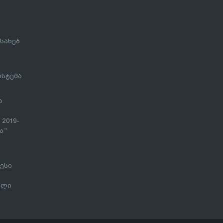
სახებ
ისტემა
ა
 2019-
“’
ესი
ალი