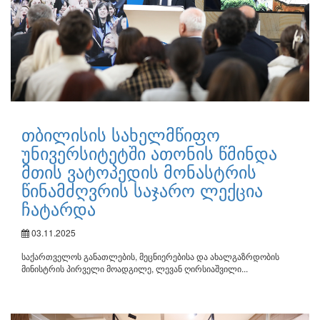
თბილისის სახელმწიფო
უნივერსიტეტში ათონის წმინდა
მთის ვატოპედის მონასტრის
წინამძღვრის საჯარო ლექცია
ჩატარდა
03.11.2025
საქართველოს განათლების, მეცნიერებისა და ახალგაზრდობის
მინისტრის პირველი მოადგილე, ლევან ღირსიაშვილი...