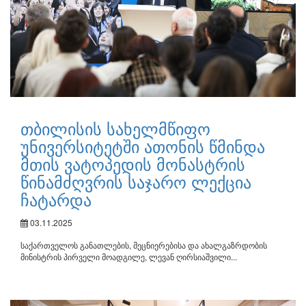
თბილისის სახელმწიფო
უნივერსიტეტში ათონის წმინდა
მთის ვატოპედის მონასტრის
წინამძღვრის საჯარო ლექცია
ჩატარდა
03.11.2025
საქართველოს განათლების, მეცნიერებისა და ახალგაზრდობის
მინისტრის პირველი მოადგილე, ლევან ღირსიაშვილი...