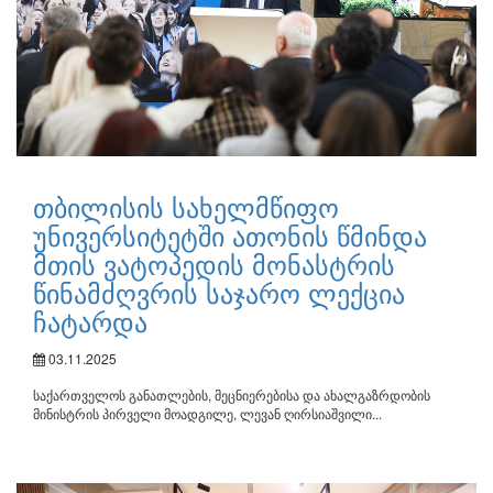
თბილისის სახელმწიფო
უნივერსიტეტში ათონის წმინდა
მთის ვატოპედის მონასტრის
წინამძღვრის საჯარო ლექცია
ჩატარდა
03.11.2025
საქართველოს განათლების, მეცნიერებისა და ახალგაზრდობის
მინისტრის პირველი მოადგილე, ლევან ღირსიაშვილი...