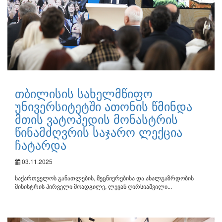
თბილისის სახელმწიფო
უნივერსიტეტში ათონის წმინდა
მთის ვატოპედის მონასტრის
წინამძღვრის საჯარო ლექცია
ჩატარდა
03.11.2025
საქართველოს განათლების, მეცნიერებისა და ახალგაზრდობის
მინისტრის პირველი მოადგილე, ლევან ღირსიაშვილი...