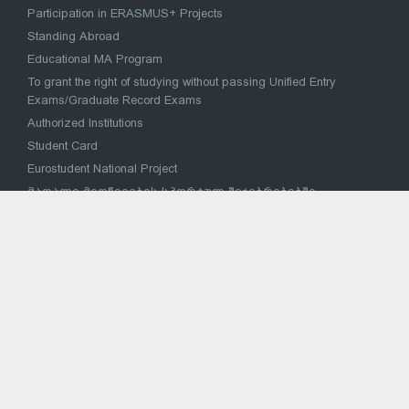
Participation in ERASMUS+ Projects
Standing Abroad
Educational MA Program
To grant the right of studying without passing Unified Entry
Exams/Graduate Record Exams
Authorized Institutions
Student Card
Eurostudent National Project
მაღალი მიღწევების სპორტულ შეჯიბრებებში
მონაწილე სპორტსმენის საქართველოს უმაღლეს
საგანმანათლებლო დაწესებულებაში პირობითი
ჩარიცხვა
National Concept for Reforming the Higher Education System
VOCATIONAL EDUCATION
Strategy for reform of vocational education and training
Vocational Education Institutions
National Vocational Council
Sectoral Coordination Council