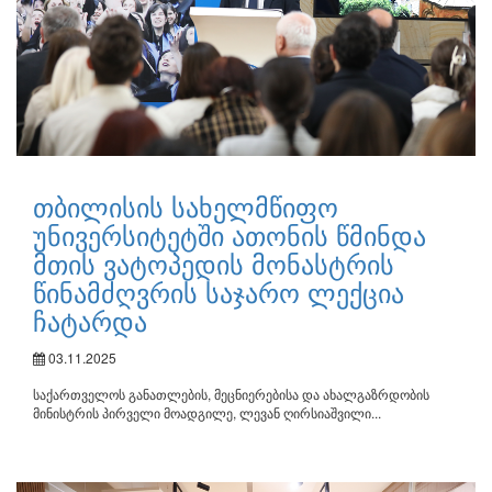
თბილისის სახელმწიფო
უნივერსიტეტში ათონის წმინდა
მთის ვატოპედის მონასტრის
წინამძღვრის საჯარო ლექცია
ჩატარდა
03.11.2025
საქართველოს განათლების, მეცნიერებისა და ახალგაზრდობის
მინისტრის პირველი მოადგილე, ლევან ღირსიაშვილი...