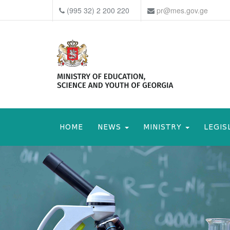
(995 32) 2 200 220
pr@mes.gov.ge
HOME
NEWS
MINISTRY
LEGIS