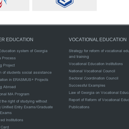
ER EDUCATION
VOCATIONAL EDUCATION
Education system of Georgia
Strategy for reform of vocational ed
and training
a Process
Vocational Education Institutions
g Project
National Vocational Council
 of students social assistance
Sectoral Coordination Council
pation in ERASMUS+ Projects
Successful Examples
ng Abroad
Law of Georgia on Vocational Educ
ional MA Program
Report of Reform of Vocational Edu
 the right of studying without
 Unified Entry Exams/Graduate
Publications
 Exams
ed Institutions
 Card