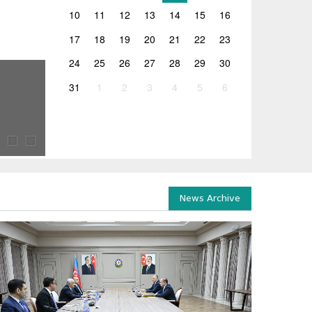
10
11
12
13
14
15
16
17
18
19
20
21
22
23
24
25
26
27
28
29
30
16.04.2026
31
1
2
3
4
5
6
ინკლუზიურ განათლებაზე 
ჯგუფის სხდომა გაიმართა
გაიმართა
ორგანიზაციო
პროექტის „საჯარო დიალოგი
მეცნიერებისა და ახალგაზრდ
News Archive