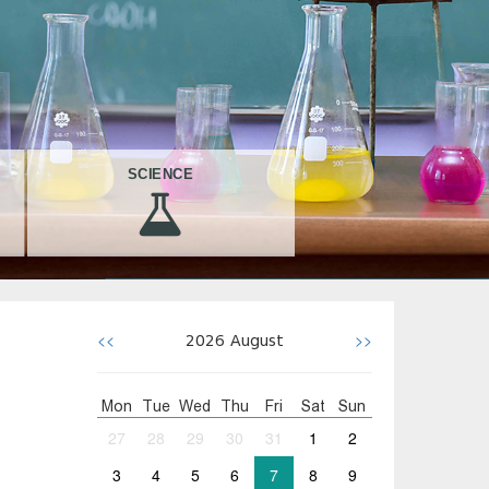
SCIENCE
<<
>>
2026
August
Mon
Tue
Wed
Thu
Fri
Sat
Sun
27
28
29
30
31
1
2
3
4
5
6
7
8
9