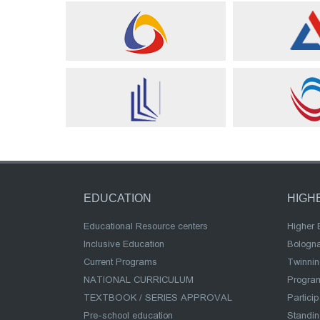
EDUCATION
HIGH
Educational Resource centers
Higher 
Inclusive Education
Bologn
Current Programs
Twinnin
NATIONAL CURRICULUM
Program
TEXTBOOK / SERIES APPROVAL
Partici
Pre-school education
Standi