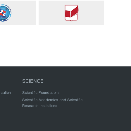
SCIENCE
ucation
Scientific Foundations
Scientific Academies and Scientific
Research Institutions