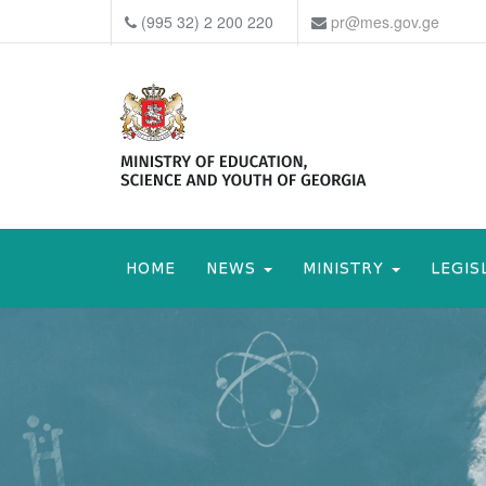
(995 32) 2 200 220
pr@mes.gov.ge
HOME
NEWS
MINISTRY
LEGIS