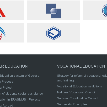
ER EDUCATION
VOCATIONAL EDUCATION
Education system of Georgia
Strategy for reform of vocational ed
and training
a Process
Vocational Education Institutions
g Project
National Vocational Council
 of students social assistance
Sectoral Coordination Council
pation in ERASMUS+ Projects
Successful Examples
ng Abroad