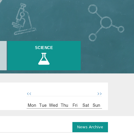
SCIENCE
<<
>>
Mon
Tue
Wed
Thu
Fri
Sat
Sun
News Archive