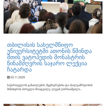
თბილისის სახელმწიფო
უნივერსიტეტში ათონის წმინდა
მთის ვატოპედის მონასტრის
წინამძღვრის საჯარო ლექცია
ჩატარდა
03.11.2025
საქართველოს განათლების, მეცნიერებისა და ახალგაზრდობის
მინისტრის პირველი მოადგილე, ლევან ღირსიაშვილი...