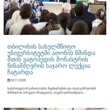
თბილისის სახელმწიფო
უნივერსიტეტში ათონის წმინდა
მთის ვატოპედის მონასტრის
წინამძღვრის საჯარო ლექცია
ჩატარდა
03.11.2025
საქართველოს განათლების, მეცნიერებისა და ახალგაზრდობის
მინისტრის პირველი მოადგილე, ლევან ღირსიაშვილი...