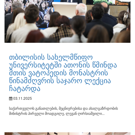
თბილისის სახელმწიფო
უნივერსიტეტში ათონის წმინდა
მთის ვატოპედის მონასტრის
წინამძღვრის საჯარო ლექცია
ჩატარდა
03.11.2025
საქართველოს განათლების, მეცნიერებისა და ახალგაზრდობის
მინისტრის პირველი მოადგილე, ლევან ღირსიაშვილი...