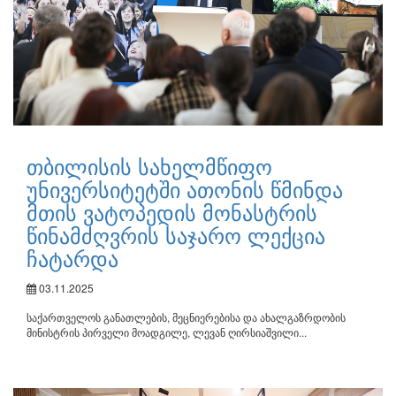
თბილისის სახელმწიფო
უნივერსიტეტში ათონის წმინდა
მთის ვატოპედის მონასტრის
წინამძღვრის საჯარო ლექცია
ჩატარდა
03.11.2025
საქართველოს განათლების, მეცნიერებისა და ახალგაზრდობის
მინისტრის პირველი მოადგილე, ლევან ღირსიაშვილი...