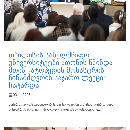
თბილისის სახელმწიფო
უნივერსიტეტში ათონის წმინდა
მთის ვატოპედის მონასტრის
წინამძღვრის საჯარო ლექცია
ჩატარდა
03.11.2025
საქართველოს განათლების, მეცნიერებისა და ახალგაზრდობის
მინისტრის პირველი მოადგილე, ლევან ღირსიაშვილი...