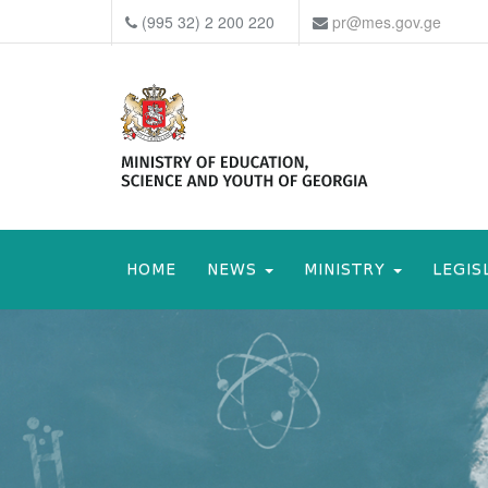
(995 32) 2 200 220
pr@mes.gov.ge
HOME
NEWS
MINISTRY
LEGIS