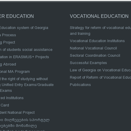
ER EDUCATION
VOCATIONAL EDUCATION
Education system of Georgia
Strategy for reform of vocational ed
and training
a Process
Vocational Education Institutions
g Project
National Vocational Council
 of students social assistance
Sectoral Coordination Council
pation in ERASMUS+ Projects
Successful Examples
ng Abroad
Law of Georgia on Vocational Educ
ional MA Program
Report of Reform of Vocational Edu
 the right of studying without
 Unified Entry Exams/Graduate
Publications
 Exams
ed Institutions
 Card
dent National Project
ი მიღწევების სპორტულ
რებებში მონაწილე