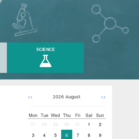
SCIENCE
<<
>>
2026
August
Mon
Tue
Wed
Thu
Fri
Sat
Sun
27
28
29
30
31
1
2
3
4
5
6
7
8
9