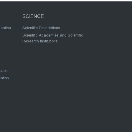
SCIENCE
ucation
Scientific Foundations
Scientific Academies and Scientific
Research Institutions
ation
cation