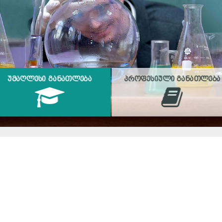
ᲣᲛᲐᲦᲚᲔᲡᲘ ᲒᲐᲜᲐᲗᲚᲔᲑᲐ
ᲞᲠᲝᲤᲔᲡᲘᲣᲚᲘ ᲒᲐᲜᲐᲗᲚᲔᲑᲐ