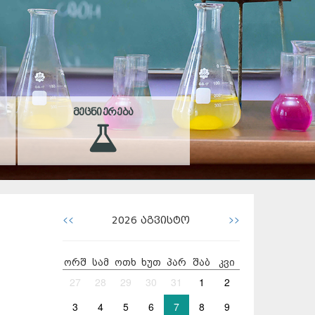
ᲛᲔᲪᲜᲘᲔᲠᲔᲑᲐ
<<
>>
2026
აგვისტო
ორშ
სამ
ოთხ
ხუთ
პარ
შაბ
კვი
27
28
29
30
31
1
2
3
4
5
6
7
8
9