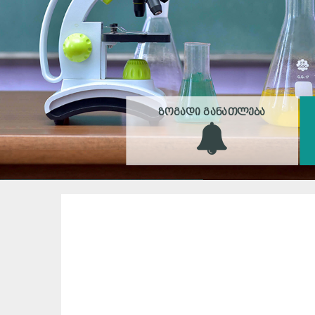
ᲖᲝᲒᲐᲓᲘ ᲒᲐᲜᲐᲗᲚᲔᲑᲐ