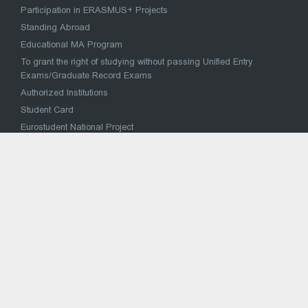
Participation in ERASMUS+ Projects
Standing Abroad
Educational MA Program
To grant the right of studying without passing Unified Entry
Exams/Graduate Record Exams
Authorized Institutions
Student Card
Eurostudent National Project
მაღალი მიღწევების სპორტულ შეჯიბრებებში
მონაწილე სპორტსმენის საქართველოს უმაღლეს
საგანმანათლებლო დაწესებულებაში პირობითი
ჩარიცხვა
National Concept for Reforming the Higher Education System
VOCATIONAL EDUCATION
Strategy for reform of vocational education and training
Vocational Education Institutions
National Vocational Council
Sectoral Coordination Council