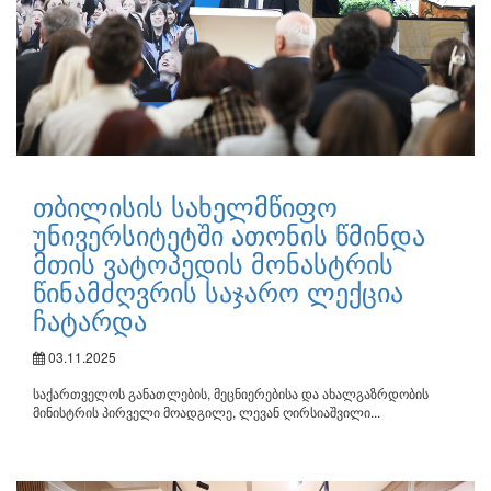
თბილისის სახელმწიფო
უნივერსიტეტში ათონის წმინდა
მთის ვატოპედის მონასტრის
წინამძღვრის საჯარო ლექცია
ჩატარდა
03.11.2025
საქართველოს განათლების, მეცნიერებისა და ახალგაზრდობის
მინისტრის პირველი მოადგილე, ლევან ღირსიაშვილი...