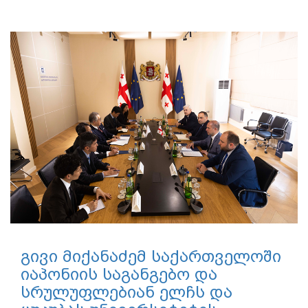
ოკუპირებულ ტერიტორიებზე
მცხოვრები
აბიტურიენტებისთვის
სკოლისშემდგომი
განათლებისთვის მომზადების
პროგრამაზე განაცხადების
მიღება დაიწყო
05.08.2026
ოკუპირებულ ტერიტორიებზე მცხოვრები
აბიტურიენტებისთვის სკოლისშემდგომი განათლებისთვის
მომზადების პროგრამაზე...