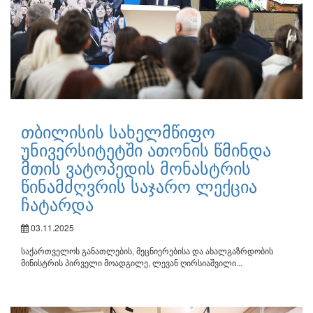
თბილისის სახელმწიფო
უნივერსიტეტში ათონის წმინდა
მთის ვატოპედის მონასტრის
წინამძღვრის საჯარო ლექცია
ჩატარდა
03.11.2025
საქართველოს განათლების, მეცნიერებისა და ახალგაზრდობის
მინისტრის პირველი მოადგილე, ლევან ღირსიაშვილი...