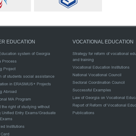
ER EDUCATION
VOCATIONAL EDUCATION
Education system of Georgia
Strategy for reform of vocational ed
and training
a Process
Vocational Education Institutions
g Project
National Vocational Council
 of students social assistance
Sectoral Coordination Council
pation in ERASMUS+ Projects
Successful Examples
ng Abroad
Law of Georgia on Vocational Educ
ional MA Program
Report of Reform of Vocational Edu
 the right of studying without
 Unified Entry Exams/Graduate
Publications
 Exams
ed Institutions
 Card