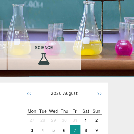
SCIENCE
<<
>>
2026
August
Mon
Tue
Wed
Thu
Fri
Sat
Sun
27
28
29
30
31
1
2
3
4
5
6
7
8
9