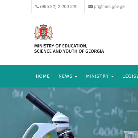
(995 32) 2 200 220
pr@mes.gov.ge
HOME
NEWS
MINISTRY
LEGIS