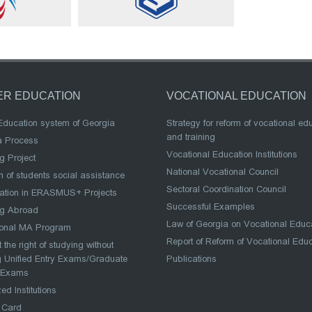
ER EDUCATION
VOCATIONAL EDUCATION
Education system of Georgia
Strategy for reform of vocational ed
and training
a Process
Vocational Education Institutions
g Project
National Vocational Council
 of students social assistance
Sectoral Coordination Council
pation in ERASMUS+ Projects
Successful Examples
ng Abroad
Law of Georgia on Vocational Educ
ional MA Program
Report of Reform of Vocational Edu
 the right of studying without
 Unified Entry Exams/Graduate
Publications
 Exams
ed Institutions
 Card