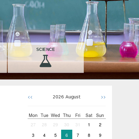
SCIENCE
<<
>>
2026
August
Mon
Tue
Wed
Thu
Fri
Sat
Sun
27
28
29
30
31
1
2
3
4
5
6
7
8
9