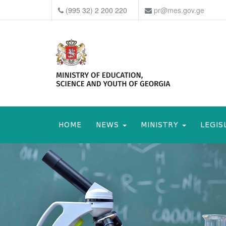
(995 32) 2 200 220
pr@mes.gov.ge
HOME
NEWS
MINISTRY
LEGIS