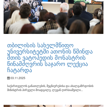
თბილისის სახელმწიფო
უნივერსიტეტში ათონის წმინდა
მთის ვატოპედის მონასტრის
წინამძღვრის საჯარო ლექცია
ჩატარდა
03.11.2025
საქართველოს განათლების, მეცნიერებისა და ახალგაზრდობის
მინისტრის პირველი მოადგილე, ლევან ღირსიაშვილი...