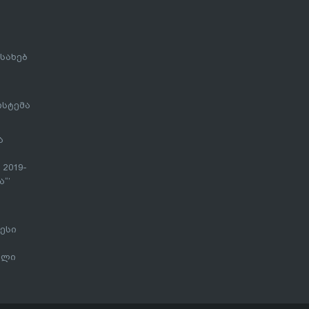
სახებ
ისტემა
ა
 2019-
“’
ესი
ალი