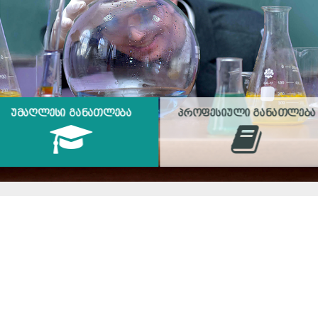
ᲣᲛᲐᲦᲚᲔᲡᲘ ᲒᲐᲜᲐᲗᲚᲔᲑᲐ
ᲞᲠᲝᲤᲔᲡᲘᲣᲚᲘ ᲒᲐᲜᲐᲗᲚᲔᲑᲐ