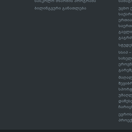
სასკოლო მზაობის პროგრამა
სამაგ
ბილინგვური განათლება
უცხო 
საქარ
ერთია
საერთ
გავლი
გაგრძ
სტუდე
სსიპ 
სახელ
ეროვნ
გარეშ
მაღალ
შეჯიბ
სპორტ
უმაღლ
დაწეს
ჩარიც
ევროს
პროექ