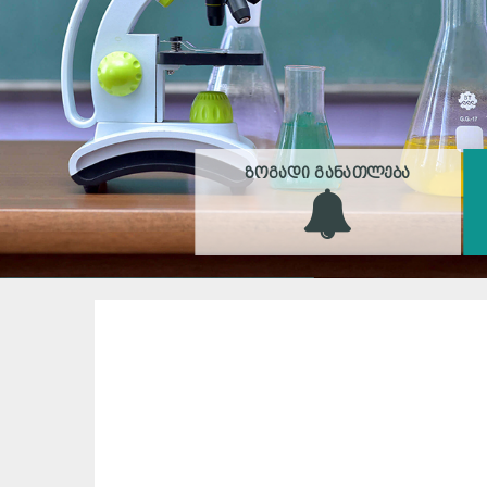
ᲖᲝᲒᲐᲓᲘ ᲒᲐᲜᲐᲗᲚᲔᲑᲐ