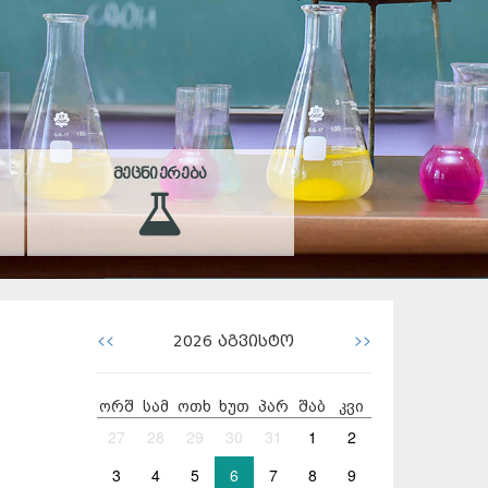
ᲛᲔᲪᲜᲘᲔᲠᲔᲑᲐ
<<
>>
2026
აგვისტო
ორშ
სამ
ოთხ
ხუთ
პარ
შაბ
კვი
27
28
29
30
31
1
2
3
4
5
6
7
8
9