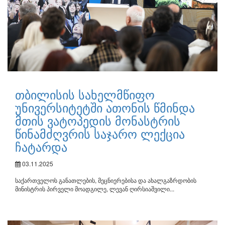
თბილისის სახელმწიფო
უნივერსიტეტში ათონის წმინდა
მთის ვატოპედის მონასტრის
წინამძღვრის საჯარო ლექცია
ჩატარდა
03.11.2025
საქართველოს განათლების, მეცნიერებისა და ახალგაზრდობის
მინისტრის პირველი მოადგილე, ლევან ღირსიაშვილი...