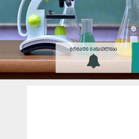
ᲖᲝᲒᲐᲓᲘ ᲒᲐᲜᲐᲗᲚᲔᲑᲐ