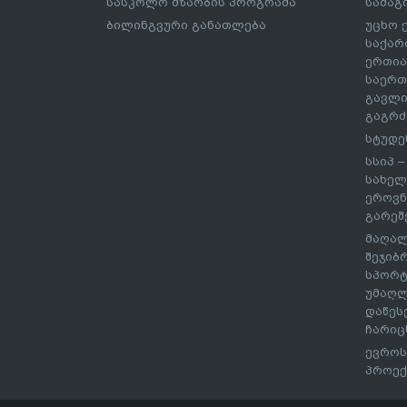
სასკოლო მზაობის პროგრამა
სამაგ
ბილინგვური განათლება
უცხო 
საქარ
ერთია
საერთ
გავლი
გაგრძ
სტუდე
სსიპ 
სახელ
ეროვნ
გარეშ
მაღალ
შეჯიბ
სპორტ
უმაღლ
დაწეს
ჩარიც
ევროს
პროექ