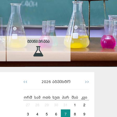
ᲛᲔᲪᲜᲘᲔᲠᲔᲑᲐ
<<
>>
2026
აგვისტო
ორშ
სამ
ოთხ
ხუთ
პარ
შაბ
კვი
27
28
29
30
31
1
2
3
4
5
6
7
8
9