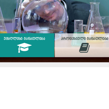
ᲣᲛᲐᲦᲚᲔᲡᲘ ᲒᲐᲜᲐᲗᲚᲔᲑᲐ
ᲞᲠᲝᲤᲔᲡᲘᲣᲚᲘ ᲒᲐᲜᲐᲗᲚᲔᲑᲐ