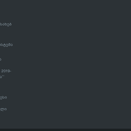
სახებ
ისტემა
ა
 2019-
“’
ესი
ალი