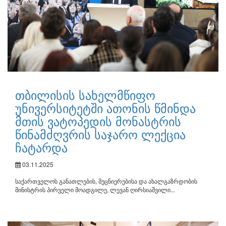
თბილისის სახელმწიფო
უნივერსიტეტში ათონის წმინდა
მთის ვატოპედის მონასტრის
წინამძღვრის საჯარო ლექცია
ჩატარდა
03.11.2025
საქართველოს განათლების, მეცნიერებისა და ახალგაზრდობის
მინისტრის პირველი მოადგილე, ლევან ღირსიაშვილი...