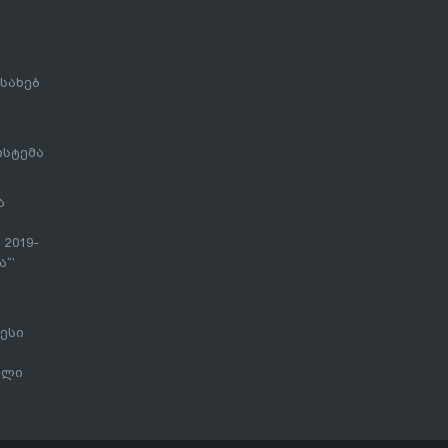
სახებ
ისტემა
ა
 2019-
“’
ესი
ალი