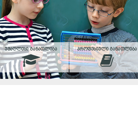
ᲣᲛᲐᲦᲚᲔᲡᲘ ᲒᲐᲜᲐᲗᲚᲔᲑᲐ
ᲞᲠᲝᲤᲔᲡᲘᲣᲚᲘ ᲒᲐᲜᲐᲗᲚᲔᲑᲐ