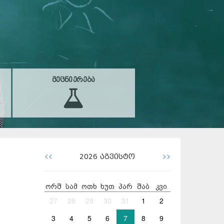
ᲛᲔᲪᲜᲘᲔᲠᲔᲑᲐ
<<
>>
2026
აგვისტო
ორშ
სამ
ოთხ
ხუთ
პარ
შაბ
კვი
27
28
29
30
31
1
2
3
4
5
6
7
8
9