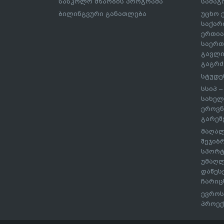
სასკოლო მზაობის პროგრამა
სამაგ
ბილინგვური განათლება
უცხო 
საქარ
ერთია
საერთ
გავლი
გაგრძ
სტუდე
სსიპ 
სახელ
ეროვნ
გარეშ
მაღალ
შეჯიბ
სპორტ
უმაღლ
დაწეს
ჩარიც
ევროს
პროექ