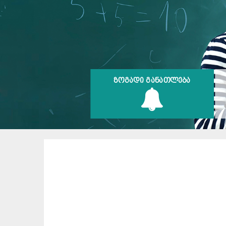
ᲖᲝᲒᲐᲓᲘ ᲒᲐᲜᲐᲗᲚᲔᲑᲐ