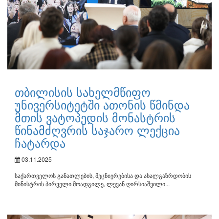
თბილისის სახელმწიფო
უნივერსიტეტში ათონის წმინდა
მთის ვატოპედის მონასტრის
წინამძღვრის საჯარო ლექცია
ჩატარდა
03.11.2025
საქართველოს განათლების, მეცნიერებისა და ახალგაზრდობის
მინისტრის პირველი მოადგილე, ლევან ღირსიაშვილი...