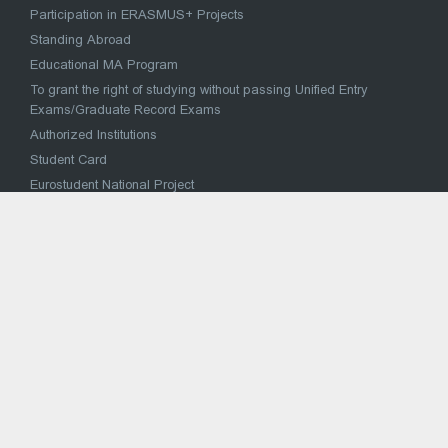
Participation in ERASMUS+ Projects
Standing Abroad
Educational MA Program
To grant the right of studying without passing Unified Entry
Exams/Graduate Record Exams
Authorized Institutions
Student Card
Eurostudent National Project
მაღალი მიღწევების სპორტულ შეჯიბრებებში
მონაწილე სპორტსმენის საქართველოს უმაღლეს
საგანმანათლებლო დაწესებულებაში პირობითი
ჩარიცხვა
National Concept for Reforming the Higher Education System
VOCATIONAL EDUCATION
Strategy for reform of vocational education and training
Vocational Education Institutions
National Vocational Council
Sectoral Coordination Council