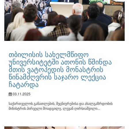
თბილისის სახელმწიფო
უნივერსიტეტში ათონის წმინდა
მთის ვატოპედის მონასტრის
წინამძღვრის საჯარო ლექცია
ჩატარდა
03.11.2025
საქართველოს განათლების, მეცნიერებისა და ახალგაზრდობის
მინისტრის პირველი მოადგილე, ლევან ღირსიაშვილი...