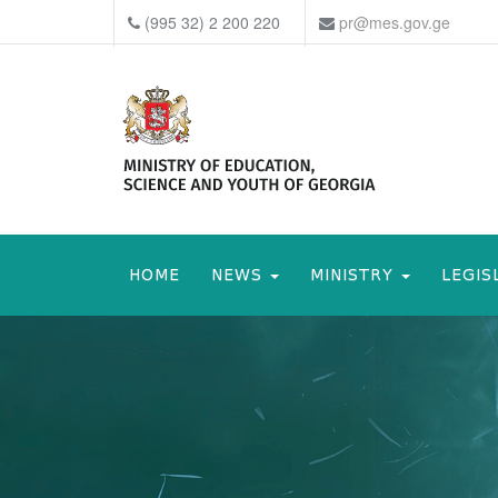
(995 32) 2 200 220
pr@mes.gov.ge
HOME
NEWS
MINISTRY
LEGIS