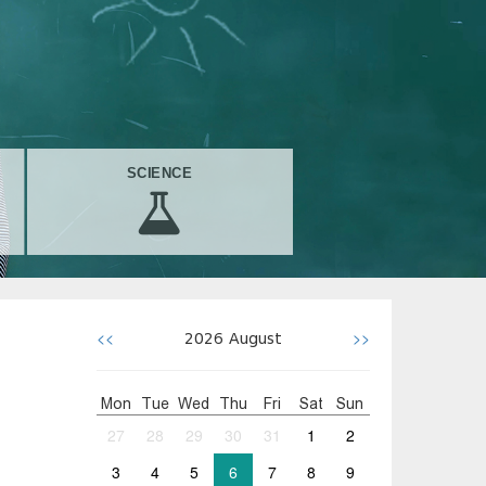
SCIENCE
<<
>>
2026
August
Mon
Tue
Wed
Thu
Fri
Sat
Sun
27
28
29
30
31
1
2
3
4
5
6
7
8
9