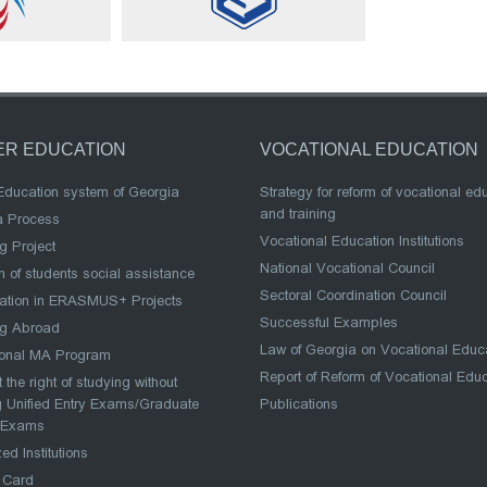
ER EDUCATION
VOCATIONAL EDUCATION
Education system of Georgia
Strategy for reform of vocational ed
and training
a Process
Vocational Education Institutions
g Project
National Vocational Council
 of students social assistance
Sectoral Coordination Council
pation in ERASMUS+ Projects
Successful Examples
ng Abroad
Law of Georgia on Vocational Educ
ional MA Program
Report of Reform of Vocational Edu
 the right of studying without
 Unified Entry Exams/Graduate
Publications
 Exams
ed Institutions
 Card