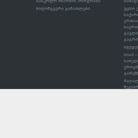
სასკოლო მზაობის პროგრამა
სამაგ
ბილინგვური განათლება
უცხო 
საქარ
ერთია
საერთ
გავლი
გაგრძ
სტუდე
სსიპ 
სახელ
ეროვნ
გარეშ
მაღალ
შეჯიბ
სპორტ
უმაღლ
დაწეს
ჩარიც
ევროს
პროექ