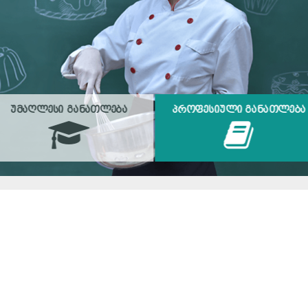
ᲣᲛᲐᲦᲚᲔᲡᲘ ᲒᲐᲜᲐᲗᲚᲔᲑᲐ
ᲞᲠᲝᲤᲔᲡᲘᲣᲚᲘ ᲒᲐᲜᲐᲗᲚᲔᲑᲐ