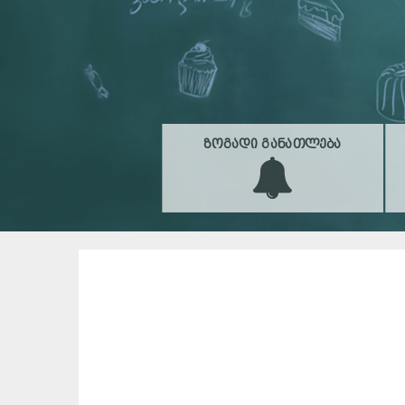
ᲖᲝᲒᲐᲓᲘ ᲒᲐᲜᲐᲗᲚᲔᲑᲐ