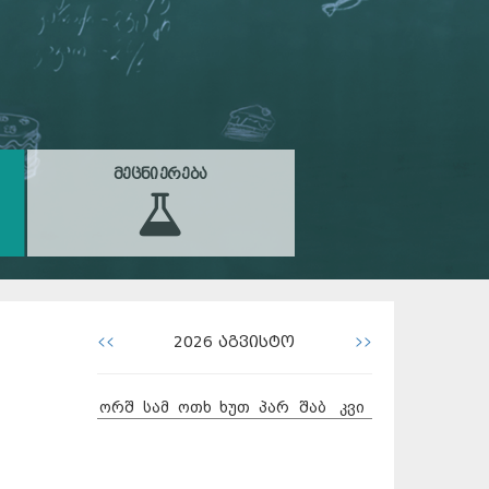
ᲛᲔᲪᲜᲘᲔᲠᲔᲑᲐ
<<
>>
2026
აგვისტო
ორშ
სამ
ოთხ
ხუთ
პარ
შაბ
კვი
27
28
29
30
31
1
2
3
4
5
6
7
8
9