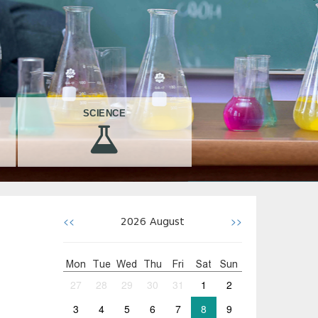
SCIENCE
<<
>>
2026
August
Mon
Tue
Wed
Thu
Fri
Sat
Sun
27
28
29
30
31
1
2
3
4
5
6
7
8
9