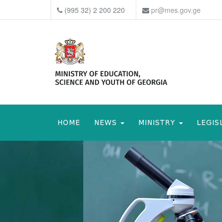
(995 32) 2 200 220
pr@mes.gov.ge
HOME
NEWS
MINISTRY
LEGIS