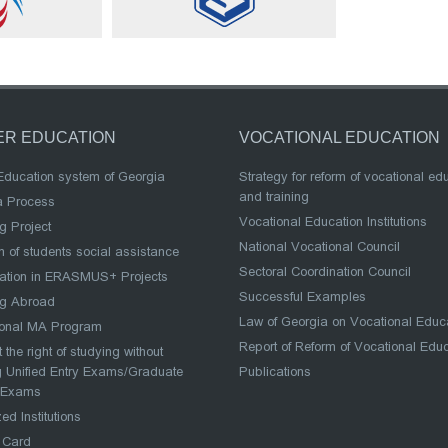
ER EDUCATION
VOCATIONAL EDUCATION
Education system of Georgia
Strategy for reform of vocational ed
and training
a Process
Vocational Education Institutions
g Project
National Vocational Council
 of students social assistance
Sectoral Coordination Council
pation in ERASMUS+ Projects
Successful Examples
ng Abroad
Law of Georgia on Vocational Educ
ional MA Program
Report of Reform of Vocational Edu
 the right of studying without
 Unified Entry Exams/Graduate
Publications
 Exams
ed Institutions
 Card