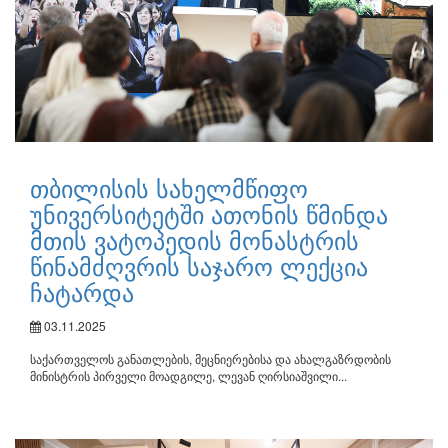
თბილისის სახელმწიფო
უნივერსიტეტში ათონის წმინდა
მთის ვატოპედის მონასტრის
წინამძღვრის საჯარო ლექცია
ჩატარდა
03.11.2025
საქართველოს განათლების, მეცნიერებისა და ახალგაზრდობის
მინისტრის პირველი მოადგილე, ლევან ღირსიაშვილი...